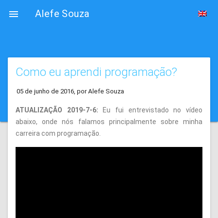
Alefe Souza

Como eu aprendi programação?
05 de junho de 2016, por Alefe Souza
ATUALIZAÇÃO 2019-7-6:
Eu fui entrevistado no vídeo
abaixo, onde nós falamos principalmente sobre minha
carreira com programação.