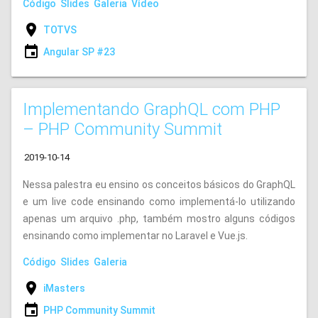
Código
Slides
Galeria
Vídeo
location_on
TOTVS
event
Angular SP #23
Implementando GraphQL com PHP
– PHP Community Summit
2019-10-14
Nessa palestra eu ensino os conceitos básicos do GraphQL
e um live code ensinando como implementá-lo utilizando
apenas um arquivo .php, também mostro alguns códigos
ensinando como implementar no Laravel e Vue.js.
Código
Slides
Galeria
location_on
iMasters
event
PHP Community Summit